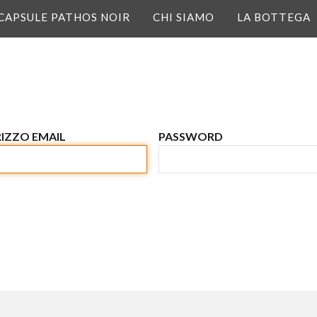
CAPSULE PATHOS NOIR
CHI SIAMO
LA BOTTEGA
VUOI RISPARMIARE I
IZZO EMAIL
PASSWORD
TUO PRIMO ACQU
Inserisci i tuoi dati qui sotto
tua mail. Sarai inoltre il pri
alle nostre promozioni e agli 
*Il voucher non è applicabile sui pr