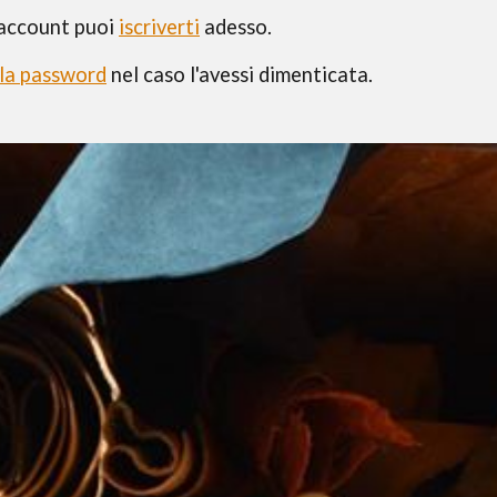
ACCETTO
TERMINI E CONDIZ
 account puoi
iscriverti
adesso.
ISCRIVITI
 la password
nel caso l'avessi dimenticata.