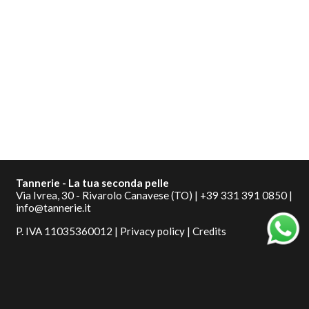
Tannerie - La tua seconda pelle
Via Ivrea, 30 - Rivarolo Canavese (TO) |
+39 331 391 0850
|
info@tannerie.it
P. IVA 11035360012 |
Privacy policy
|
Credits
Condizioni di vendita
Iscriviti alla newsletter
Pagamenti
Pinterest
Facebook
Instagram
Spedizioni
Resi