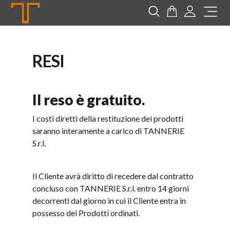
Tannerie
Cerca
Carrello
Login
Me
RESI
Il reso è gratuito.
I costi diretti della restituzione dei prodotti
saranno interamente a carico di
TANNERIE
S.r.l.
Il Cliente avrà diritto di recedere dal contratto
concluso con TANNERIE S.r.l. entro 14 giorni
decorrenti dal giorno in cui il Cliente entra in
possesso dei Prodotti ordinati.