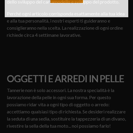
dello sviluppo del cartamodello e sviluppo del prodotto.
Perché ogni articolo corrisponda esattamente alla tua idea
e alla tua personalità, i nostri esperti ti guideranno e
consiglieranno nella scelta. La realizzazione di ogni ordine
richiede circa 4 settimane lavorative.
OGGETTI E ARREDI IN PELLE
Tannerie non è solo accessori. La nostra specialità è la
lavorazione della pelle in ogni sua forma. Per questo
possiamo ridar vita a ogni tipo di oggetto o arredo:
accettiamo qualsiasi tipo di richiesta. Se desideri realizzare
la seduta di una sedia, sostituire la tappezzeria di un divano,
rivestire la sella della tua moto... noi possiamo farlo!