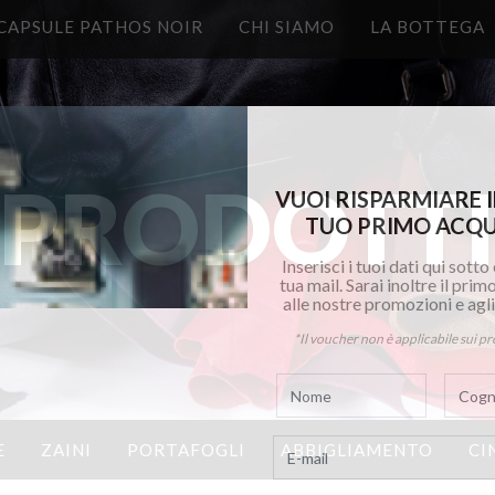
CAPSULE PATHOS NOIR
CHI SIAMO
LA BOTTEGA
PRODOTT
VUOI RISPARMIARE I
TUO PRIMO ACQU
Inserisci i tuoi dati qui sotto
tua mail. Sarai inoltre il pri
alle nostre promozioni e agli 
*Il voucher non è applicabile sui pr
E
ZAINI
PORTAFOGLI
ABBIGLIAMENTO
CI