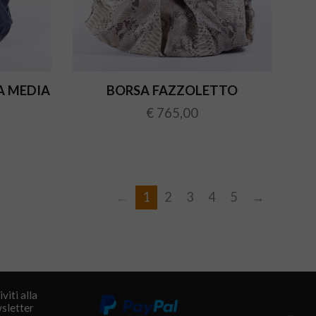
A MEDIA
BORSA FAZZOLETTO
€ 765,00
←
1
2
3
4
5
→
Precedente
Succe
iviti alla
sletter