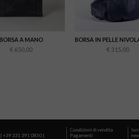
BORSA A MANO
BORSA IN PELLE NIVOL
€ 650,00
€ 315,00
Condizioni di vendita
Iscr
 |
+39 331 391 0850
|
Pagamenti
new