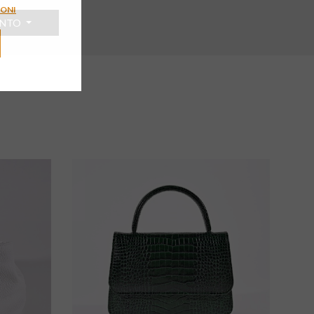
IONI
ENTO