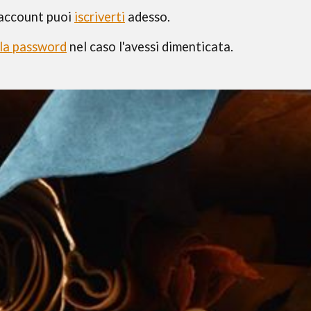
ACCETTO
TERMINI E CONDIZ
 account puoi
iscriverti
adesso.
ISCRIVITI
 la password
nel caso l'avessi dimenticata.