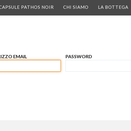
CAPSULE PATHOS NOIR
CHI SIAMO
LA BOTTEGA
VUOI RISPARMIARE I
IZZO EMAIL
PASSWORD
TUO PRIMO ACQU
Inserisci i tuoi dati qui sotto
tua mail. Sarai inoltre il pri
alle nostre promozioni e agli 
*Il voucher non è applicabile sui pr