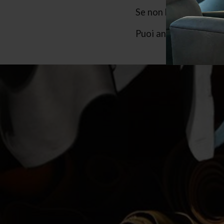
Se non hai ancora un
Puoi anche
resettare