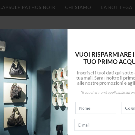
CAPSULE PATHOS NOIR
CHI SIAMO
LA BOTTEGA
VUOI RISPARMIARE I
IZZO EMAIL
PASSWORD
TUO PRIMO ACQU
Inserisci i tuoi dati qui sotto
tua mail. Sarai inoltre il pri
alle nostre promozioni e agli 
*Il voucher non è applicabile sui pr