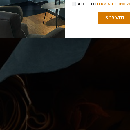
ACCETTO
TERMINI E CONDIZ
 account puoi
iscriverti
adesso.
ISCRIVITI
 la password
nel caso l'avessi dimenticata.