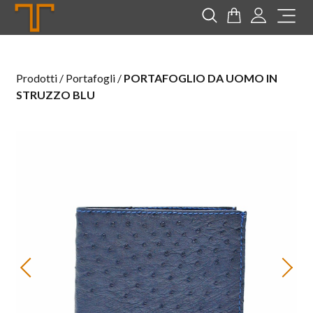
Tannerie
Cerca
Carrello
Login
Me
Prodotti / Portafogli /
PORTAFOGLIO DA UOMO IN
STRUZZO BLU