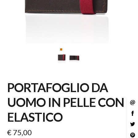
PORTAFOGLIO DA
UOMO IN PELLE CON
C
ELASTICO
C
C
€ 75,00
C