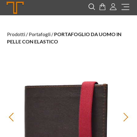
Tannerie
Cerca
Carrello
Login
Me
Prodotti / Portafogli /
PORTAFOGLIO DA UOMO IN
PELLE CON ELASTICO