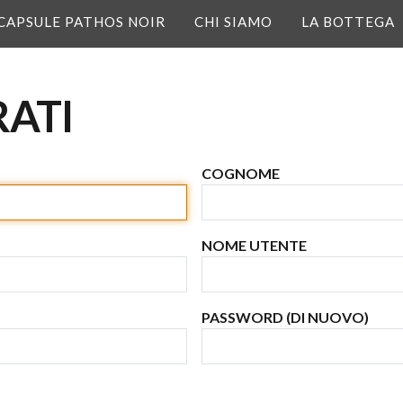
CAPSULE PATHOS NOIR
CHI SIAMO
LA BOTTEGA
RATI
VUOI RISPARMIARE I
COGNOME
TUO PRIMO ACQU
Inserisci i tuoi dati qui sotto
tua mail. Sarai inoltre il pri
NOME UTENTE
alle nostre promozioni e agli 
*Il voucher non è applicabile sui pr
PASSWORD (DI NUOVO)